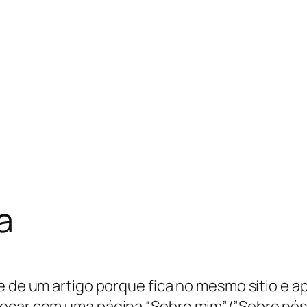
a
te de um artigo porque fica no mesmo sítio e 
eçar com uma página “Sobre mim”/”Sobre nós”, 