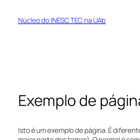
Saltar
para
Núcleo do INESC TEC na UAb
o
conteúdo
Exemplo de págin
Isto é um exemplo de página. É diferen
maior parte dos temas). O normal é com